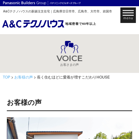
A&Cテクノハウスの新築注文住宅｜広島県廿日市市、広島市、大竹市、岩国市
地域密着で60年以上
VOICE
お客さまの声
TOP
>
お客様の声
> 長く住むほどに愛着が増すこだわりHOUSE
お客様の声