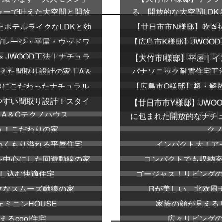
ャーで叶えた大空間と開放
る、開放的な大空間LD
クノハウス
ス｜A＆
たホテルライクなLDKと効
【廿日市市N様邸】吹き
｜A＆Cテクノハウス
る家｜A＆
ガレージ・平屋・ウッドワ
【広島市K様邸】JWOO
家｜A＆Cテクノハウス
事ラク動線の二世帯
× JWOOD工法｜ナチュラ
【廿日市市M様邸】耐震等級
【大竹市I様邸】平屋｜
の家｜A＆Cテクノハウス
独立して暮らせ
えた間取り設計の家｜A＆
パナソニック耐震住宅工
ハウス
てた家｜A
線にこだわったナチュラル
【広島市O様邸】超・解放
A＆Cテクノハウス
れの平屋住宅｜
やすい間取り設計！スタイ
【廿日市市I様邸】おし
【廿日市市Y様邸】JWO
A＆Cテクノハウス
階段のある家｜
に包まれた開放的なナチ
う！こだわりの家
ク
ぬくもり溢れる平屋住宅
インパクト大！ア
を中心にした回遊動線の家
コンパクトでも収納
し込む快適住宅
ゴージャス！リビング
クなスムーズ動線の家
Rが美しい、北欧風
ミニンHOUSE
家族の顔が見える
るcool住宅
広々リビング