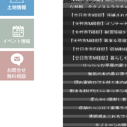
な外観。テクノストラクチ
感｜A＆Cテ
【廿日市市I様邸】洗練され
率的な家事動線が叶う家
【大竹市M様邸】インナー
ンJWOOD工法で建てる
【大竹市T様邸】耐震等級3 
ルデザインと家事ラク動線
【大竹市M様邸】将来を見据
Cテクノ
【廿日市市E様邸】収納動
モダンスタイルの家｜
【廿日市市M様邸】暮らし
リッシュな平屋の家｜
無垢の木の香り漂
隠れ家的ロフト付！木の
動きを妨げない～キッチン
柔らかい陽射し差
収納たっぷり！家事ラ
透明感あふれるフェ
モノトーンが映え