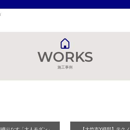
市
WORKS
施工事例
が織りなす「大人モダン」
【大竹市Y様邸】テク