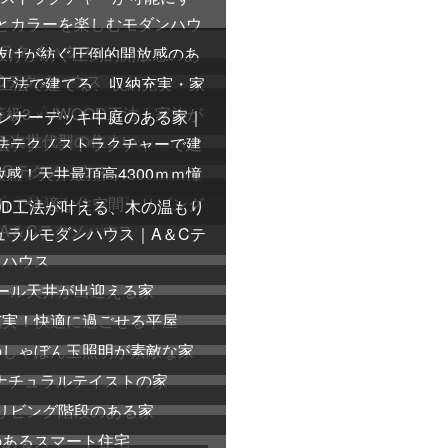
Kとカラーを楽しむモダンハウ
Cテクノハウス
抜けが紡ぐ圧倒的開放感のあ
Cテクノハウス
D工法で建てる、収納充実・家
住宅｜A＆Cテクノハウス
3 × JWOOD工法｜家族が
インナーデッキ中庭のある家｜
る次世代型の住まい
法テクノストラクチャーで建
＆Cテクノハウス
感！天井最頂高4300ｍｍ憧
A＆Cテクノハウス
ゃれで快適な住空間！リビング
OD工法が叶える、木の温もり
A＆Cテクノハウス
ュラルモダンハウス｜A＆Cテ
ノハウス
ール天井が出迎える家
充実！快適に過ごせる平屋
のしゃぼん玉照明が素敵な家
ナチュラルテイストの家
リビング階段のある家
のあるスマート住宅