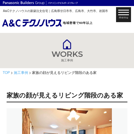
A&Cテクノハウスの新築注文住宅｜広島県廿日市市、広島市、大竹市、岩国市
地域密着で60年以上
WORKS
施工事例
TOP
>
施工事例
> 家族の顔が見えるリビング階段のある家
家族の顔が見えるリビング階段のある家