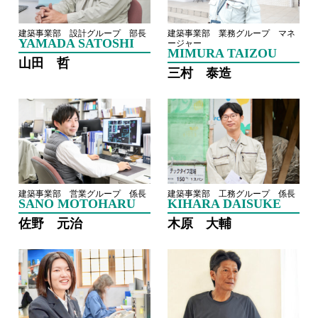
建築事業部 設計グループ 部長
建築事業部 業務グループ マネ
YAMADA SATOSHI
ージャー
MIMURA TAIZOU
山田 哲
三村 泰造
建築事業部 営業グループ 係長
建築事業部 工務グループ 係長
SANO MOTOHARU
KIHARA DAISUKE
佐野 元治
木原 大輔