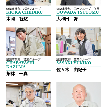
建築事業部 設計グループ
建築事業部 工務グループ 係長
KIOKA CHIHARU
OOWADA TSUTOMU
木岡 智悠
大和田 努
建築事業部 営業グループ
建築事業部 営業グループ
CHABAYASHI
SASAKI YUKIKO
KAZUMA
佐々木 由紀子
茶林 一真