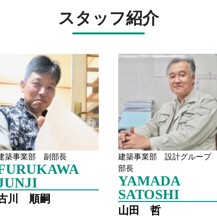
スタッフ紹介
建築事業部 副部長
建築事業部 設計グルー
FURUKAWA
部長
YAMADA
JUNJI
SATOSHI
古川 順嗣
山田 哲